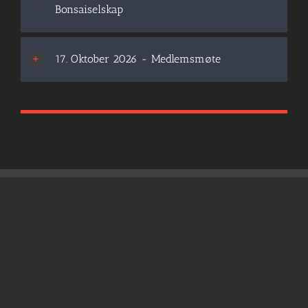
Bonsaiselskap
17. Oktober 2026 - Medlemsmøte