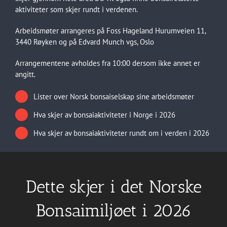
aktiviteter som skjer rundt i verdenen.
Arbeidsmøter arrangeres på Foss Hageland
Hurumveien 11,
3440 Røyken
og på
Edvard Munch vgs, Oslo
Arrangementene avholdes fra 10:00 dersom ikke annet er
angitt.
Lister over Norsk bonsaiselskap sine arbeidsmøter
Hva skjer av bonsaiaktiviteter i Norge i 2026
Hva skjer av bonsaiaktiviteter rundt om i verden i 2026
Dette skjer i det Norske
Bonsaimiljøet i 2026