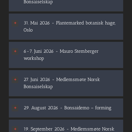
Bonsaiselskap
31. Mai 2026 - Plantemarked botanisk hage,
Oslo
6-7. Juni 2026 - Mauro Stemberger
workshop
27. Juni 2026 - Medlemsmøte Norsk
Bonsaiselskap
29. August 2026 - Bonsaidemo – forming
19. September 2026 - Medlemsmøte Norsk