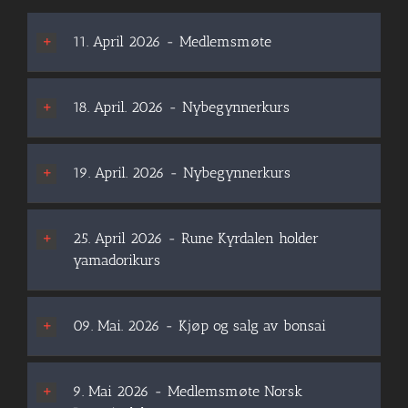
11. April 2026 - Medlemsmøte
18. April. 2026 - Nybegynnerkurs
19. April. 2026 - Nybegynnerkurs
25. April 2026 - Rune Kyrdalen holder
yamadorikurs
09. Mai. 2026 - Kjøp og salg av bonsai
9. Mai 2026 - Medlemsmøte Norsk